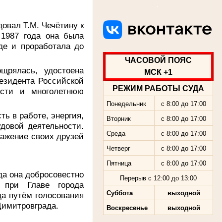
.
овал Т.М. Чечётину к
 1987 года она была
где и проработала до
ЧАСОВОЙ ПОЯС
щрялась, удостоена
МСК +1
езидента Российской
РЕЖИМ РАБОТЫ СУДА
ости и многолетнюю
Понедельник
с 8:00 до 17:00
ь в работе, энергия,
Вторник
с 8:00 до 17:00
довой деятельности.
Среда
с 8:00 до 17:00
ажение своих друзей
Четверг
с 8:00 до 17:00
Пятница
с 8:00 до 17:00
да она добросовестно
Перерыв с 12:00 до 13:00
 при Главе города
Суббота
выходной
а путём голосования
 Димитровграда.
Воскресенье
выходной