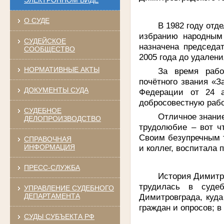
О СУДЕ
В 1982 году отд
избранию народным 
СУДЕЙСКОЕ
назначена председат
СООБЩЕСТВО
2005 года до удалени
НОРМАТИВНЫЕ АКТЫ
За время рабо
почётного звания «
ДОКУМЕНТЫ СУДА
Федерации от 24 а
добросовестную раб
СУДЕБНОЕ
Отличное знание
ДЕЛОПРОИЗВОДСТВО
трудолюбие – вот ч
Своим безупречным 
СПРАВОЧНАЯ
и коллег, воспитала
ИНФОРМАЦИЯ
ПРЕСС-СЛУЖБА
История Димитро
трудилась в суде
УПРАВЛЕНИЕ СУДЕБНОГО
Димитровграда, куд
ДЕПАРТАМЕНТА
граждан и опросов; в
СУДЫ СУБЪЕКТА РФ