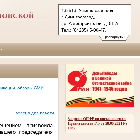
433513, Ульяновская обл.,
НОВСКОЙ
г. Димитровград,
пр. Автостроителей, д. 51 А
Тел.: (84235) 5-00-47,
(84235) 5-25-79 (ф.)
развернуть
dimitrovgradskiy.uln@sudrf.ru
ликации, обзоры СМИ
версия для печати
Запросы ОПФР по постановлению
Правительства РФ от 28.06.2021 №
ешением присвоила
1037
вшего председателя