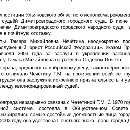
ел юстиции Ульяновского областного исполкома рекоменд
судьёй Димитровградского городского суда. В июне
елем Димитровградского городского народного суда, 
я в почётную отставку.
ты Тамара Михайловна Чечётина неоднократно поо
Заслуженный юрист Российской Федерации». Указом Пр
преля 2003 года за заслуги в укреплении законн
оту Тамара Михайловна награждена Орденом Почёта.
 права, преданность избранному делу, самоотверженност
то отличало Чечётину Т.М. на протяжении всей её тру
трудом она заслужила искреннюю признательность и ув
 плеяду квалифицированный судей.
вграда неразрывно связана с Чечётиной Т.М. С 1970 го
бной системе, состояла в Общественном Совете
а избирались самые достойные должностные лица город
 2003 году она удостоена Почётного знака Главы города