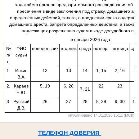
ходатайств органов предварительного расследования об и
пресечения в виде заключения под стражу, домашнего аре
определённых действий, залога; о продлении срока содержан
домашнего ареста, запрета определённых действий, а также и
подлежащих разрешению судом в ходе досудебного про
в январе 2026 года
№
ФИО
понедельник
вторник
среда
четверг
пятница
суб
п/
судьи
п
1.
Инкин
12
13
14
1, 15
2, 16
3,
В.А.
2.
Караев
5, 19
6, 20
22
23
2
7, 21
Н.Ю.
3.
Русский
26
27
28
8, 29
9, 30
10,
Д.В.
опубликовано 14.01.2026 15:11 (МСК)
ТЕЛЕФОН ДОВЕРИЯ