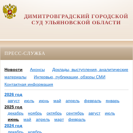
ДИМИТРОВГРАДСКИЙ ГОРОДСКОЙ
СУД УЛЬЯНОВСКОЙ ОБЛАСТИ
ПРЕСС-СЛУЖБА
Новости
Анонсы
Доклады, выступления, аналитические
материалы
Интервью, публикации, обзоры СМИ
Контактная информация
2026 год
август
июль
июнь
май
апрель
февраль
январь
2025 год
декабрь
ноябрь
октябрь
сентябрь
август
июль
июнь
май
апрель
март
февраль
2024 год
декабрь
ноябрь